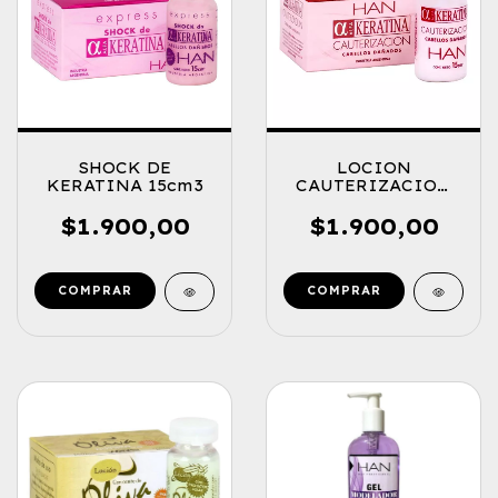
SHOCK DE
LOCION
KERATINA 15cm3
CAUTERIZACION
CABELLOS
DAÑADOS
$1.900,00
$1.900,00
KERATINA 15cm3