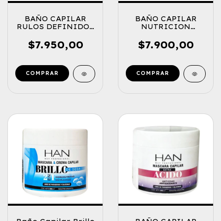
BAÑO CAPILAR
BAÑO CAPILAR
RULOS DEFINIDOS
NUTRICION
200CM3
REPARADORA
EXTRACTO AVENA
$7.950,00
$7.900,00
Y MIEL 200GR.