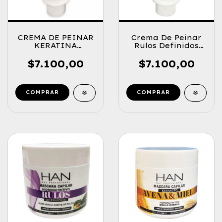
CREMA DE PEINAR
Crema De Peinar
KERATINA
Rulos Definidos
(ANTIFRIZZ-
(Antifrizz-
BRILLO Y
hidratación Y
$7.100,00
$7.100,00
SEDOSIDAD)
Brillo) 200cm3
200CM3