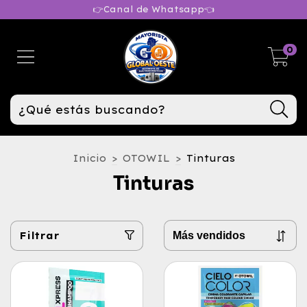
👉Canal de Whatsapp👈
0
Inicio
>
OTOWIL
>
Tinturas
Tinturas
Filtrar